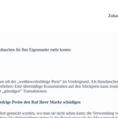
Zuha
ndtaschen für Ihre Eigenmarke mehr kosten
en oft der „wettbewerbsfähige Preis“ im Vordergrund. Als Handtaschen
orheben: Eine übermäßige Konzentration auf den Stückpreis kann ironi
r „günstigen“ Transaktionen.
iedrige Preise den Ruf Ihrer Marke schädigen
 dort gemacht wurden, wo man sie nicht sehen kann: die Verwendung von
Diese Qualitätsprobleme treten in der Regel erst nach der Massenproduk