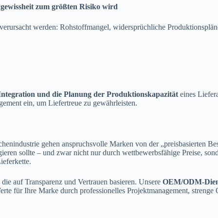
Ungewissheit zum größten Risiko wird
verursacht werden: Rohstoffmangel, widersprüchliche Produktionspläne
Integration und die Planung der Produktionskapazität
eines Liefera
ement ein, um Liefertreue zu gewährleisten.
henindustrie gehen anspruchsvolle Marken von der „preisbasierten Bes
ngieren sollte – und zwar nicht nur durch wettbewerbsfähige Preise, so
ieferkette.
, die auf Transparenz und Vertrauen basieren. Unsere
OEM/ODM-Diens
erte für Ihre Marke durch professionelles Projektmanagement, strenge Q