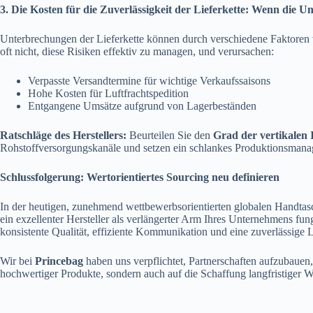
3. Die Kosten für die Zuverlässigkeit der Lieferkette: Wenn die 
Unterbrechungen der Lieferkette können durch verschiedene Faktoren 
oft nicht, diese Risiken effektiv zu managen, und verursachen:
Verpasste Versandtermine für wichtige Verkaufssaisons
Hohe Kosten für Luftfrachtspedition
Entgangene Umsätze aufgrund von Lagerbeständen
Ratschläge des Herstellers:
Beurteilen Sie den
Grad der vertikalen 
Rohstoffversorgungskanäle und setzen ein schlankes Produktionsmanag
Schlussfolgerung: Wertorientiertes Sourcing neu definieren
In der heutigen, zunehmend wettbewerbsorientierten globalen Handtasc
ein exzellenter Hersteller als verlängerter Arm Ihres Unternehmens fu
konsistente Qualität, effiziente Kommunikation und eine zuverlässige L
Wir bei
Princebag
haben uns verpflichtet, Partnerschaften aufzubauen
hochwertiger Produkte, sondern auch auf die Schaffung langfristiger W