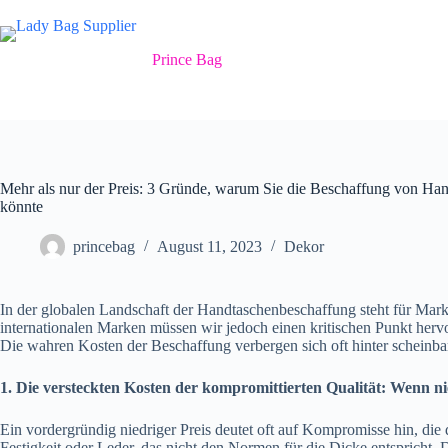
Zum
Inhalt
springen
Prince Bag
Mehr als nur der Preis: 3 Gründe, warum Sie die Beschaffung von Ha
könnte
princebag
August 11, 2023
Dekor
In der globalen Landschaft der Handtaschenbeschaffung steht für Mark
internationalen Marken müssen wir jedoch einen kritischen Punkt herv
Die wahren Kosten der Beschaffung verbergen sich oft hinter scheinba
1. Die versteckten Kosten der kompromittierten Qualität: Wenn n
Ein vordergründig niedriger Preis deutet oft auf Kompromisse hin, die
Festigkeit oder Leder, das nicht den Normen für die Dicke entspricht. 