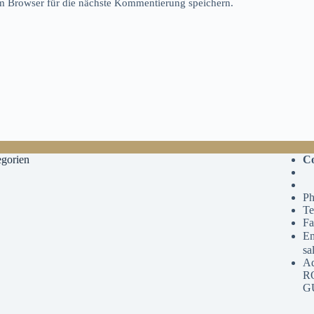
 Browser für die nächste Kommentierung speichern.
gorien
Co
Ph
Te
Fa
Em
sa
A
R
G