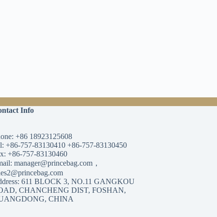
ntact Info
one: +86 18923125608
l: +86-757-83130410 +86-757-83130450
x: +86-757-83130460
ail: manager@princebag.com，
les2@princebag.com
ddress: 611 BLOCK 3, NO.11 GANGKOU
OAD, CHANCHENG DIST, FOSHAN,
UANGDONG, CHINA