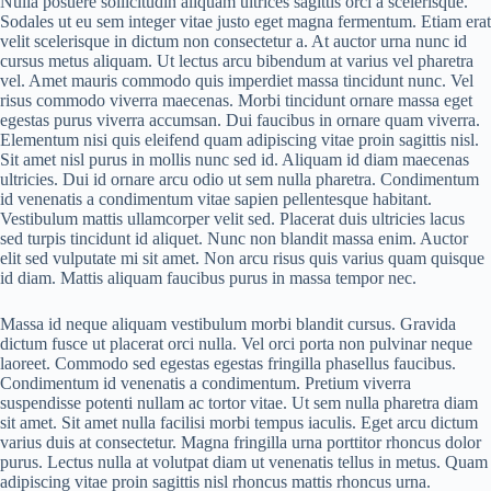
Nulla posuere sollicitudin aliquam ultrices sagittis orci a scelerisque.
Sodales ut eu sem integer vitae justo eget magna fermentum. Etiam erat
velit scelerisque in dictum non consectetur a. At auctor urna nunc id
cursus metus aliquam. Ut lectus arcu bibendum at varius vel pharetra
vel. Amet mauris commodo quis imperdiet massa tincidunt nunc. Vel
risus commodo viverra maecenas. Morbi tincidunt ornare massa eget
egestas purus viverra accumsan. Dui faucibus in ornare quam viverra.
Elementum nisi quis eleifend quam adipiscing vitae proin sagittis nisl.
Sit amet nisl purus in mollis nunc sed id. Aliquam id diam maecenas
ultricies. Dui id ornare arcu odio ut sem nulla pharetra. Condimentum
id venenatis a condimentum vitae sapien pellentesque habitant.
Vestibulum mattis ullamcorper velit sed. Placerat duis ultricies lacus
sed turpis tincidunt id aliquet. Nunc non blandit massa enim. Auctor
elit sed vulputate mi sit amet. Non arcu risus quis varius quam quisque
id diam. Mattis aliquam faucibus purus in massa tempor nec.
Massa id neque aliquam vestibulum morbi blandit cursus. Gravida
dictum fusce ut placerat orci nulla. Vel orci porta non pulvinar neque
laoreet. Commodo sed egestas egestas fringilla phasellus faucibus.
Condimentum id venenatis a condimentum. Pretium viverra
suspendisse potenti nullam ac tortor vitae. Ut sem nulla pharetra diam
sit amet. Sit amet nulla facilisi morbi tempus iaculis. Eget arcu dictum
varius duis at consectetur. Magna fringilla urna porttitor rhoncus dolor
purus. Lectus nulla at volutpat diam ut venenatis tellus in metus. Quam
adipiscing vitae proin sagittis nisl rhoncus mattis rhoncus urna.