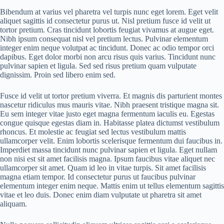
Bibendum at varius vel pharetra vel turpis nunc eget lorem. Eget velit
aliquet sagittis id consectetur purus ut. Nisl pretium fusce id velit ut
tortor pretium. Cras tincidunt lobortis feugiat vivamus at augue eget.
Nibh ipsum consequat nisl vel pretium lectus. Pulvinar elementum
integer enim neque volutpat ac tincidunt. Donec ac odio tempor orci
dapibus. Eget dolor morbi non arcu risus quis varius. Tincidunt nunc
pulvinar sapien et ligula. Sed sed risus pretium quam vulputate
dignissim. Proin sed libero enim sed.
Fusce id velit ut tortor pretium viverra. Et magnis dis parturient montes
nascetur ridiculus mus mauris vitae. Nibh praesent tristique magna sit.
Eu sem integer vitae justo eget magna fermentum iaculis eu. Egestas
congue quisque egestas diam in. Habitasse platea dictumst vestibulum
rhoncus. Et molestie ac feugiat sed lectus vestibulum mattis
ullamcorper velit. Enim lobortis scelerisque fermentum dui faucibus in.
Imperdiet massa tincidunt nunc pulvinar sapien et ligula. Eget nullam
non nisi est sit amet facilisis magna. Ipsum faucibus vitae aliquet nec
ullamcorper sit amet. Quam id leo in vitae turpis. Sit amet facilisis
magna etiam tempor. Id consectetur purus ut faucibus pulvinar
elementum integer enim neque. Mattis enim ut tellus elementum sagittis
vitae et leo duis. Donec enim diam vulputate ut pharetra sit amet
aliquam.