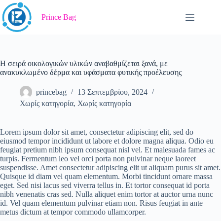
Prince Bag
Η σειρά οικολογικών υλικών αναβαθμίζεται ξανά, με
ανακυκλωμένο δέρμα και υφάσματα φυτικής προέλευσης
princebag
13 Σεπτεμβρίου, 2024
Χωρίς κατηγορία
,
Χωρίς κατηγορία
Lorem ipsum dolor sit amet, consectetur adipiscing elit, sed do
eiusmod tempor incididunt ut labore et dolore magna aliqua. Odio eu
feugiat pretium nibh ipsum consequat nisl vel. Et malesuada fames ac
turpis. Fermentum leo vel orci porta non pulvinar neque laoreet
suspendisse. Amet consectetur adipiscing elit ut aliquam purus sit amet.
Quisque id diam vel quam elementum. Morbi tincidunt ornare massa
eget. Sed nisi lacus sed viverra tellus in. Et tortor consequat id porta
nibh venenatis cras sed. Nulla aliquet enim tortor at auctor urna nunc
id. Vel quam elementum pulvinar etiam non. Risus feugiat in ante
metus dictum at tempor commodo ullamcorper.